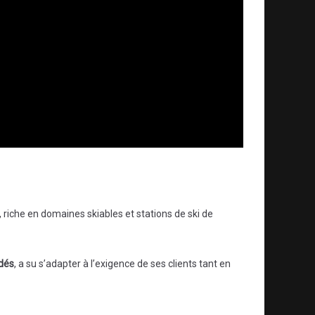
, riche en domaines skiables et stations de ski de
dés
, a su s’adapter à l’exigence de ses clients tant en