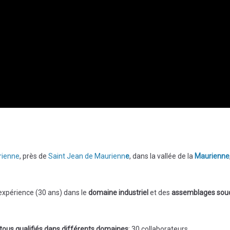
rienne
, près de
Saint Jean de Maurienn
e
, dans la vallée de la
Maurienne
expérience (30 ans) dans le
domaine industriel
et des
assemblages sou
 tous qualifiés dans différents domaines
: 30 collaborateurs.